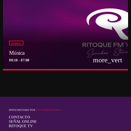
musica
Música
more_vert
00:10 - 07:00
close
Música
Por el equipo Ritoque FM
Música
IMPLEMENTADO POR
LOCUTORDEMARCA
CONTACTO
SEÑAL ONLINE
RITOQUE TV