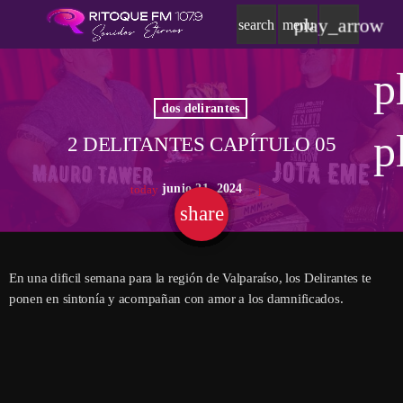
play_arrow
search
menu
p
dos delirantes
p
2 DELITANTES CAPÍTULO 05
junio 21, 2024
today
share
email
En una dificil semana para la región de Valparaíso, los Delirantes te
ponen en sintonía y acompañan con amor a los damnificados.