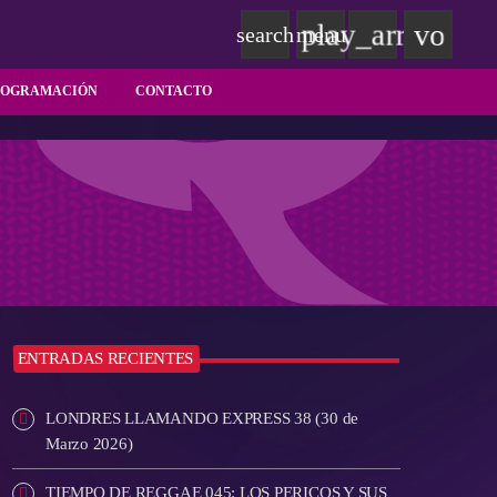
play_arrow
volum
search
menu
ROGRAMACIÓN
CONTACTO
ENTRADAS RECIENTES
LONDRES LLAMANDO EXPRESS 38 (30 de
Marzo 2026)
TIEMPO DE REGGAE 045: LOS PERICOS Y SUS