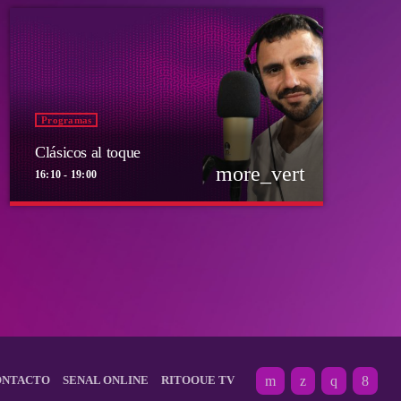
Programas
Clásicos al toque
more_vert
16:10 - 19:00
close
Clásicos al toque
Presentado por Diego Bravo
Abrimos la barra de Ritoque FM de lunes a viernes
para recibir pedidos, cruzar estilos y servir canciones
al gusto de la audiencia.
ONTACTO
SEÑAL ONLINE
RITOQUE TV