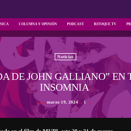
SICA
COLUMNA Y OPINIÓN
PODCAST
RITOQUE TV
P
Noticias
DA DE JOHN GALLIANO” EN
INSOMNIA
marzo 19, 2024
1
today
tada en el film de MUBI este 20 y 31 de marzo