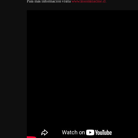
Para más información visita
www.insomniacine.cl.