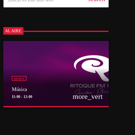
AL AIRE
musica
Música
more_vert
11:00 - 12:00
close
Música
Por el equipo Ritoque FM