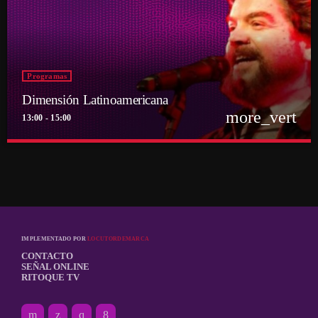
Programas
Dimensión Latinoamericana
more_vert
13:00 - 15:00
close
Dimensión Latinoamericana
Con Thelmo Aguilar
Los sonidos de un continente en la voz de su histórico conductor Thelmo
Aguilar
IMPLEMENTADO POR
LOCUTORDEMARCA
CONTACTO
SEÑAL ONLINE
RITOQUE TV