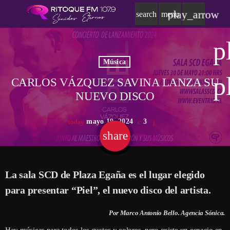
play_arrow
search
menu
p
Música
p
CARLOS VÁZQUEZ SAVINA LANZA SU
NUEVO DISCO
mayo 19, 2024
3
today
share
email
La sala SCD de Plaza Egaña es el lugar elegido
para presentar “Piel”, el nuevo disco del artista.
Por Marco Antonio Bello. Agencia Sónica.