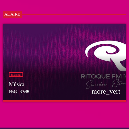
AL AIRE
musica
Música
more_vert
00:10 - 07:00
close
Música
Por el equipo Ritoque FM
Música