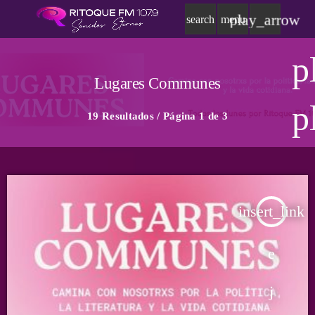
play_arrow
search
menu
p
Lugares Communes
p
19 Resultados / Página 1 de 3
insert_link