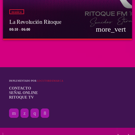
musica
La Revolución Ritoque
more_vert
00:10 - 06:00
close
La Revolución Ritoque
Con DJ Andrés Romero
Porque el rock también se baila y se mezcla
IMPLEMENTADO POR
LOCUTORDEMARCA
CONTACTO
SEÑAL ONLINE
RITOQUE TV