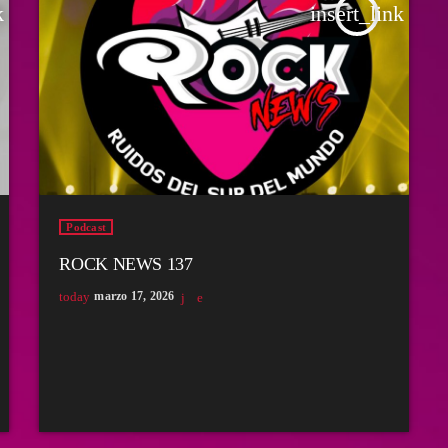
k
insert_link
Podcast
ROCK NEWS 137
today
marzo 17, 2026