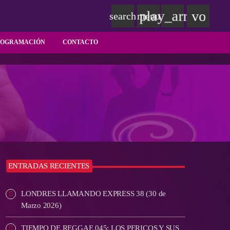
play_arrow
volum
search
menu
ROGRAMACIÓN
CONTACTO
ENTRADAS RECIENTES
LONDRES LLAMANDO EXPRESS 38 (30 de
Marzo 2026)
TIEMPO DE REGGAE 045: LOS PERICOS Y SUS