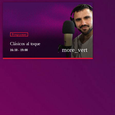
Programas
Clásicos al toque
more_vert
16:10 - 19:00
close
Clásicos al toque
Presentado por Diego Bravo
Abrimos la barra de Ritoque FM de lunes a viernes
para recibir pedidos, cruzar estilos y servir canciones
al gusto de la audiencia.