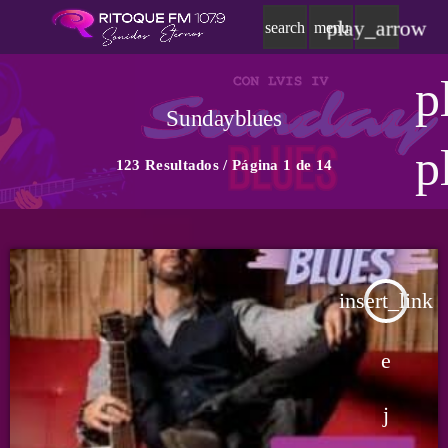
play_arrow
search
menu
p
Sundayblues
p
123 Resultados / Página 1 de 14
insert_link