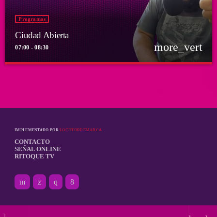
Programas
Ciudad Abierta
more_vert
07:00 - 08:30
close
Ciudad Abierta
Conducido por Francisco Marambio
El punto de encuentro diario de la comunidad Ritoquera
IMPLEMENTADO POR
LOCUTORDEMARCA
CONTACTO
SEÑAL ONLINE
RITOQUE TV