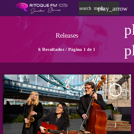
play_arrow
search
menu
p
Releases
p
6 Resultados / Página 1 de 1
insert_link