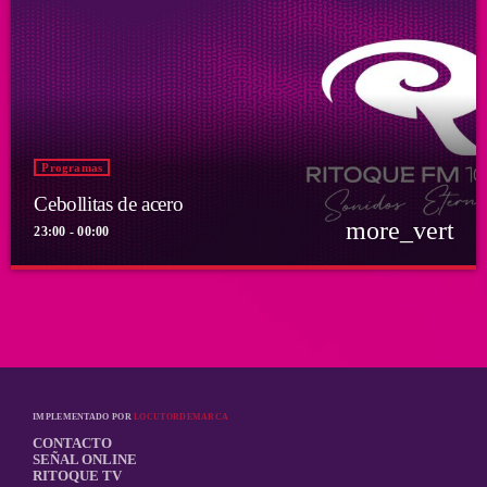
Programas
Cebollitas de acero
more_vert
23:00 - 00:00
close
Cebollitas de acero
Por el equipo Ritoque FM
Power ballads y clásicos que llegan al alma
IMPLEMENTADO POR
LOCUTORDEMARCA
CONTACTO
SEÑAL ONLINE
RITOQUE TV