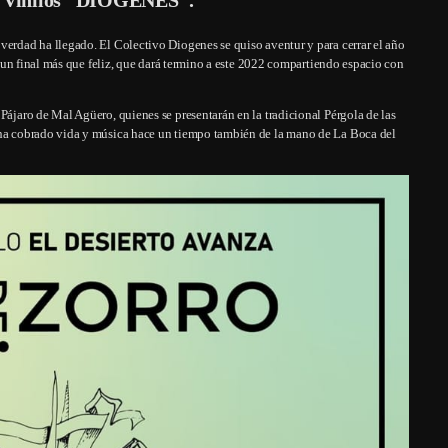
verdad ha llegado. El Colectivo Diogenes se quiso aventur y para cerrar el año
on un final más que feliz, que dará termino a este 2022 compartiendo espacio con
Pájaro de Mal Agüero, quienes se presentarán en la tradicional Pérgola de las
e ha cobrado vida y música hace un tiempo también de la mano de La Boca del