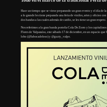
Hace un tiempo que se viene preparando un gran evento y el día de la 
a lo grande les tiene preparada una feria de vinilos, artes y oficios c
dos bandas a las cuales además de cariño, se les tiene un gran respeto.
Nos referimos a la gran banda porteña Cola De Zorro y los capitalinos 
Flores de Valparaíso, este sábado 17 de diciembre, en un espacio qu
lobo (@labocadeloso) y @guzty_valpo.