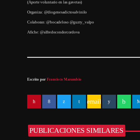
(Aporte voluntario en las gavetas)
Organiza: @diogenesadictosalvinilo
Colaboran: @bocadeloso @guzty_valpo
Afiche: @alfredocondorcordova
Escrito por
Francisco Marambio
email
PUBLICACIONES SIMILARES