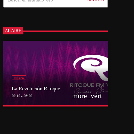
AL AIRE
musica
La Revolución Ritoque
more_vert
00:10 - 06:00
close
La Revolución Ritoque
Con DJ Andrés Romero