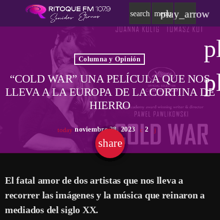
play_arrow
search
menu
p
Columna y Opinión
p
“COLD WAR” UNA PELÍCULA QUE NOS
LLEVA A LA EUROPA DE LA CORTINA DE
HIERRO
noviembre 28, 2023
2
today
share
email
El fatal amor de dos artistas que nos lleva a
recorrer las imágenes y la música que reinaron a
mediados del siglo XX.