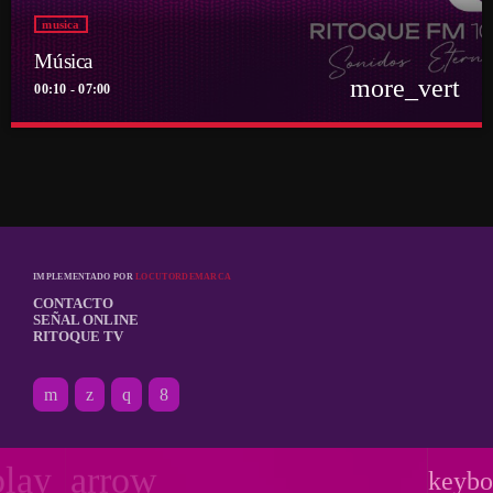
musica
Música
more_vert
00:10 - 07:00
close
Música
Por el equipo Ritoque FM
Música
IMPLEMENTADO POR
LOCUTORDEMARCA
CONTACTO
SEÑAL ONLINE
RITOQUE TV
play_arrow
keybo