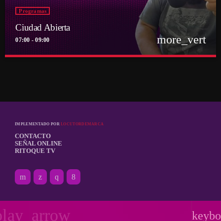
Programas
Ciudad Abierta
more_vert
07:00 - 09:00
close
Ciudad Abierta
Conducido por Francisco Marambio
El punto de encuentro diario de la comunidad Ritoquera
IMPLEMENTADO POR
LOCUTORDEMARCA
CONTACTO
SEÑAL ONLINE
RITOQUE TV
play_arrow
keybo