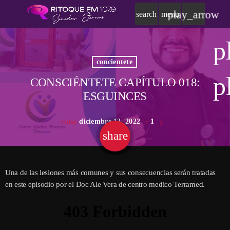
play_arrow
search
menu
p
concientete
p
CONSCIÉNTETE CAPÍTULO 018:
ESGUINCES
diciembre 13, 2022
1
today
share
email
Una de las lesiones más comunes y sus consecuencias serán tratadas
en este episodio por el Doc Ale Vera de centro medico Terramed.