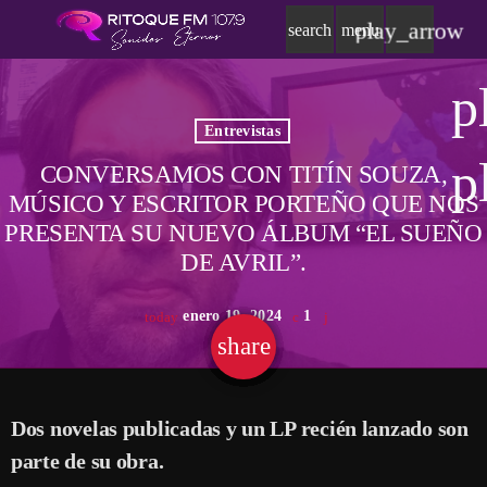
play_arrow
search
menu
p
Entrevistas
p
CONVERSAMOS CON TITÍN SOUZA,
MÚSICO Y ESCRITOR PORTEÑO QUE NOS
PRESENTA SU NUEVO ÁLBUM “EL SUEÑO
DE AVRIL”.
enero 19, 2024
1
today
share
email
Dos novelas publicadas y un LP recién lanzado son
parte de su obra.