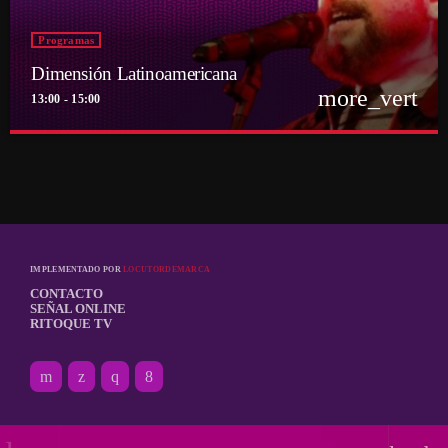
Programas
Dimensión Latinoamericana
more_vert
13:00 - 15:00
close
Dimensión Latinoamericana
Con Thelmo Aguilar
Los sonidos de un continente en la voz de su histórico conductor Thelmo
Aguilar
IMPLEMENTADO POR
LOCUTORDEMARCA
CONTACTO
SEÑAL ONLINE
RITOQUE TV