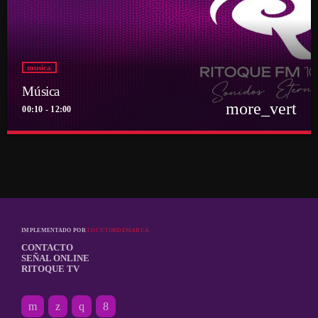
musica
Música
more_vert
00:10 - 12:00
close
Música
Por el equipo Ritoque FM
Música
IMPLEMENTADO POR
LOCUTORDEMARCA
CONTACTO
SEÑAL ONLINE
RITOQUE TV