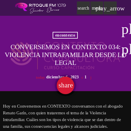
play_arrow
search
menu
p
encontexto
p
CONVERSEMOS EN CONTEXTO 034:
VIOLENCIA INTRAFAMILIAR DESDE LO
LEGAL
diciembre 6, 2023
1
today
share
email
Hoy en Conversemos en CONTEXTO conversamos con el abogado
Renato Garín, con quien trataremos el tema de la Violencia
Intrafamiliar. Cuáles son los tipos de violencia que se dan dentro de
una familia, sus consecuencias legales y alcances judiciales.