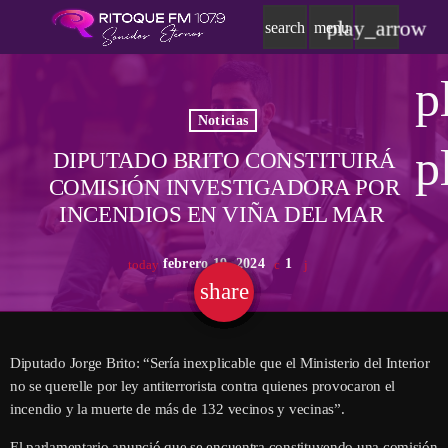
play_arrow
search
menu
p
Noticias
p
DIPUTADO BRITO CONSTITUIRÁ
COMISIÓN INVESTIGADORA POR
INCENDIOS EN VIÑA DEL MAR
febrero 19, 2024
1
today
share
email
Diputado Jorge Brito: “Sería inexplicable que el Ministerio del Interior
no se querelle por ley antiterrorista contra quienes provocaron el
incendio y la muerte de más de 132 vecinos y vecinas”.
El parlamentario anunció que se encuentra constituyendo una comisión