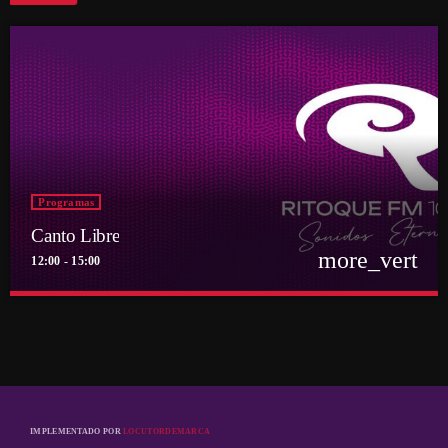
Programas
Canto Libre
more_vert
12:00 - 15:00
close
Canto Libre
Conducido por Sergio Figueroa
El canto con sentido y razón de los pueblos al sur del Río Bravo
IMPLEMENTADO POR
LOCUTORDEMARCA