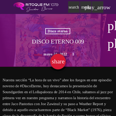
play_arrow
search
menu
p
Disco eterno
p
DISCO ETERNO 009
mayo 24, 2022
1
today
share
email
Nuestra sección “La hora de un vivo” abre los fuegos en este episodio
noveno de #DiscoEterno, hoy destacamos la presentación de
Soundgarden en el Lollapalooza de 2014 en Chile, saltamos al jazz por
primera vez en nuestro programa y narramos la historia del encuentro
entre Jaco Pastorius con Joe Zawinul y su paso a Weather Report y
debido a aquello escucharemos parte de “Black Market” (1976), pieza
clave de la discografía de la banda de Fusión y como bonus el clásico