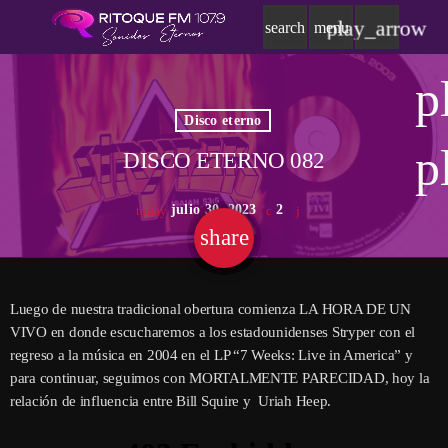
play_arrow
search
menu
p
Disco eterno
p
DISCO ETERNO 082
julio 30, 2023
2
today
share
email
Luego de nuestra tradicional obertura comienza LA HORA DE UN
VIVO en donde escucharemos a los estadounidenses Stryper con el
regreso a la música en 2004 en el LP “7 Weeks: Live in America” y
para continuar, seguimos con MORTALMENTE PARECIDAD, hoy la
relación de influencia entre Bill Squire y Uriah Heep.