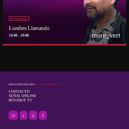
Programas
Londres Llamando
more_vert
19:00 - 20:00
close
Londres Llamando
Conducido por Ronald Smith
El viajero en el tiempo y espacio, Ronald Smith nos comunica
semanalmente de la ciudad de Londres
IMPLEMENTADO POR
LOCUTORDEMARCA
CONTACTO
SEÑAL ONLINE
RITOQUE TV