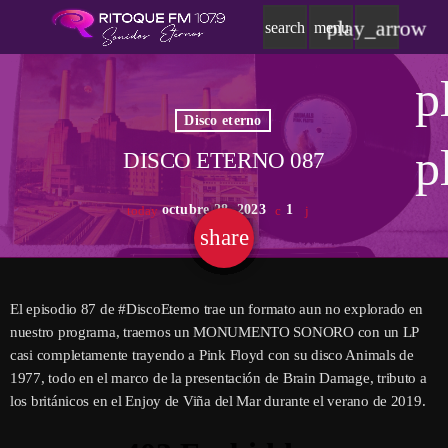
play_arrow
search
menu
p
Disco eterno
p
DISCO ETERNO 087
octubre 28, 2023
1
today
share
email
El episodio 87 de #DiscoEterno trae un formato aun no explorado en
nuestro programa, traemos un MONUMENTO SONORO con un LP
casi completamente trayendo a Pink Floyd con su disco Animals de
1977, todo en el marco de la presentación de Brain Damage, tributo a
los británicos en el Enjoy de Viña del Mar durante el verano de 2019.