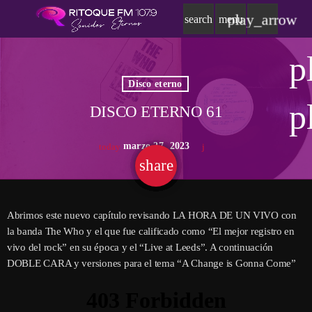
play_arrow
search
menu
p
Disco eterno
p
DISCO ETERNO 61
marzo 27, 2023
today
share
email
Abrimos este nuevo capítulo revisando LA HORA DE UN VIVO con
la banda The Who y el que fue calificado como “El mejor registro en
vivo del rock” en su época y el “Live at Leeds”. A continuación
DOBLE CARA y versiones para el tema “A Change is Gonna Come”