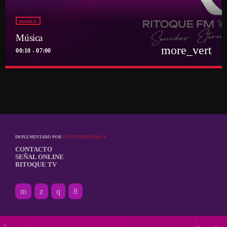
musica
Música
more_vert
00:10 - 07:00
close
Música
Por el equipo Ritoque FM
Música
IMPLEMENTADO POR
LOCUTORDEMARCA
CONTACTO
SEÑAL ONLINE
RITOQUE TV