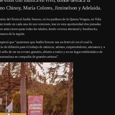
omo Chinoy, María Colores, Jiminelson y Adelaida.
sión del Festival Jardín Sonoro, en los jardines de la Quinta Vergara, en Viña
creciendo en cada una de sus versiones, trae en esta oportunidad dos jornadas
es atracciones para todas las edades, desde cerveza artesanal y foodtrucks,
esanos de la región.
xpresó que “queremos que Jardín Sonoro sea un festival con el cual la
 de difusión para el trabajo de músicos, artistas, emprendedores, artesanos y a
l sello de ser un evento gratuito, abierto a todos y en un lugar emblemático de
a naturaleza en compañía de grandes artistas”.