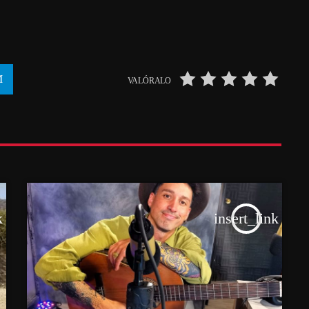
VALÓRALO
k
insert_link