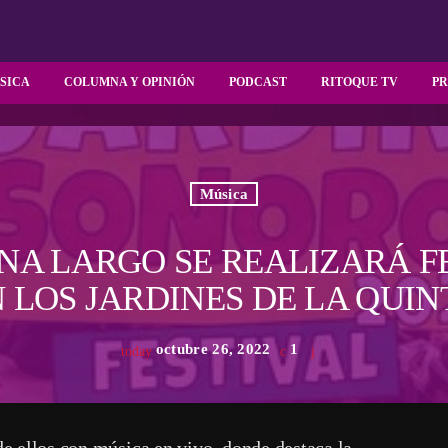
SICA
COLUMNA Y OPINIÓN
PODCAST
RITOQUE TV
P
Música
NA LARGO SE REALIZARÁ F
 LOS JARDINES DE LA QUI
octubre 26, 2022
1
today
e ellos con música en vivo, donde destaca la