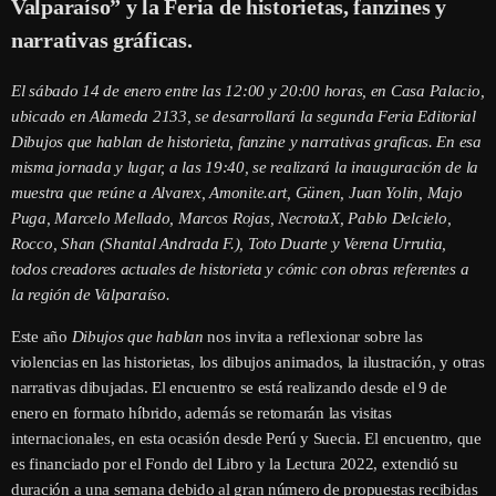
Valparaíso” y la Feria de historietas, fanzines y
narrativas gráficas.
El sábado 14 de enero entre las 12:00 y 20:00 horas, en Casa Palacio,
ubicado en Alameda 2133, se desarrollará la segunda Feria Editorial
Dibujos que hablan de historieta, fanzine y narrativas graficas. En esa
misma jornada y lugar, a las 19:40, se realizará la inauguración de la
muestra que reúne a
Alvarex, Amonite.art, Günen, Juan Yolin, Majo
Puga, Marcelo Mellado, Marcos Rojas, NecrotaX, Pablo Delcielo,
Rocco, Shan (Shantal Andrada F.), Toto Duarte y Verena Urrutia,
todos
creadores actuales de historieta y cómic con obras referentes a
la región de Valparaíso.
Este año
Dibujos que hablan
nos invita a reflexionar sobre las
violencias en las historietas, los dibujos animados, la ilustración, y otras
narrativas dibujadas. El encuentro se está realizando desde el 9 de
enero en formato híbrido, además se retomarán las visitas
internacionales, en esta ocasión desde Perú y Suecia. El encuentro, que
es financiado por el Fondo del Libro y la Lectura 2022, extendió su
duración a una semana debido al gran número de propuestas recibidas