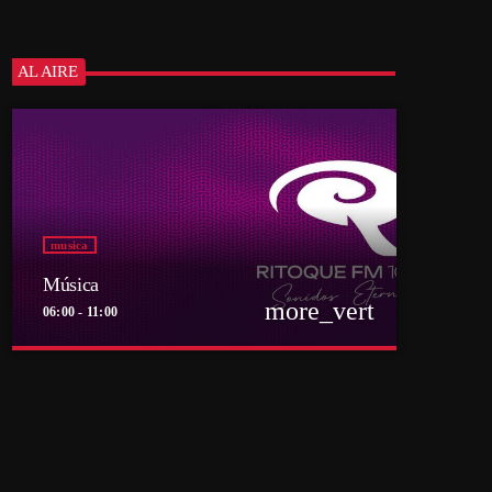
AL AIRE
musica
Música
more_vert
06:00 - 11:00
close
Música
Por el equipo Ritoque FM
Música