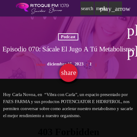
play_arrow
search
menu
p
Podcast
p
Episodio 070: Sácale El Jugo A Tú Metabolismo
diciembre 15, 2023
1
today
share
email
Hoy Carla Novoa, en “Vibra con Carla”, un espacio presentado por
FAES FARMA y sus productos POTENCIATOR E HIDRFEROL, nos
permiten conversar sobre como acelerar nuestro metabolismo y sacarle
el mejor rendimiento a nuestro organismo.