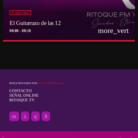
Programas
El Guitarrazo de las 12
more_vert
00:00 - 00:10
close
El Guitarrazo de las 12
Por el equipo Ritoque FM
Un momento breve donde el instrumento esencial del rock toma
protagonismo
IMPLEMENTADO POR
LOCUTORDEMARCA
CONTACTO
SEÑAL ONLINE
RITOQUE TV