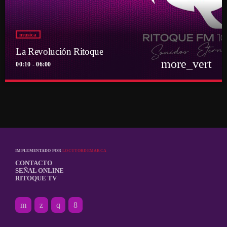
musica
La Revolución Ritoque
more_vert
00:10 - 06:00
close
La Revolución Ritoque
Con DJ Andrés Romero
Porque el rock también se baila y se mezcla
IMPLEMENTADO POR
LOCUTORDEMARCA
CONTACTO
SEÑAL ONLINE
RITOQUE TV