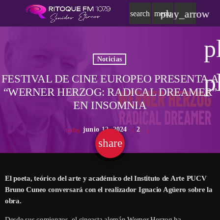
play_arrow
search
menu
p
Noticias
p
FESTIVAL DE CINE EUROPEO PRESENTA A
“WERNER HERZOG: RADICAL DREAMER”
EN INSOMNIA
junio 12, 2024
2
today
share
email
El poeta, teórico del arte y académico del Instituto de Arte PUCV
Bruno Cuneo conversará con el realizador Ignacio Agüero sobre la
obra.
Desde sus comienzos, el cineasta alemán Werner Herzog ha