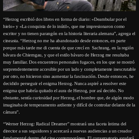
“Herzog escribió dos libros en forma de diario: «Deambular por el
hielo» y «La conquista de lo inútil», que me impresionaron como
escritor y no tienen parangón en la historia literaria alemana”, agrega el
cineasta. “Herzog no me ha abandonado desde entonces, en parte
porque más tarde me di cuenta de que crecí en Sachrang, en la región
bávara de Chiemgau, y que el estilo bávaro de Herzog me resultaba
muy familiar. Dos encuentros personales fugaces, en los que se mostró
sorprendentemente accesible por un lado y completamente inescrutable
por otro, no hicieron sino aumentar la fascinación. Desde entonces, he
decidido perseguir el enigma Herzog. Nunca aspiré a resolver este
enigma que habría quitado el aura de Herzog, por así decirlo. No
obstante, sentía curiosidad por Herzog, el hombre que, de algún modo
imaginaba de temperamento ardiente y difícil de controlar delante de la
cámara”.
“Werner Herzog: Radical Dreamer” mostrará una faceta íntima del
director a sus seguidores y acercará a nuevas audiencias a un creador
fundamental dentro del cine contemporáneo. El conversatorio ayudará