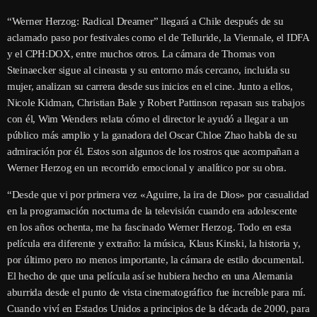
“Werner Herzog: Radical Dreamer” llegará a Chile después de su
aclamado paso por festivales como el de Telluride, la Viennale, el IDFA
y el CPH:DOX, entre muchos otros. La cámara de Thomas von
Steinaecker sigue al cineasta y su entorno más cercano, incluida su
mujer, analizan su carrera desde sus inicios en el cine. Junto a ellos,
Nicole Kidman, Christian Bale y Robert Pattinson repasan sus trabajos
con él, Wim Wenders relata cómo el director le ayudó a llegar a un
público más amplio y la ganadora del Oscar Chloe Zhao habla de su
admiración por él. Estos son algunos de los rostros que acompañan a
Werner Herzog en un recorrido emocional y analítico por su obra.
“Desde que vi por primera vez «Aguirre, la ira de Dios» por casualidad
en la programación nocturna de la televisión cuando era adolescente
en los años ochenta, me ha fascinado Werner Herzog. Todo en esta
película era diferente y extraño: la música, Klaus Kinski, la historia y,
por último pero no menos importante, la cámara de estilo documental.
El hecho de que una película así se hubiera hecho en una Alemania
aburrida desde el punto de vista cinematográfico fue increíble para mí.
Cuando viví en Estados Unidos a principios de la década de 2000, para