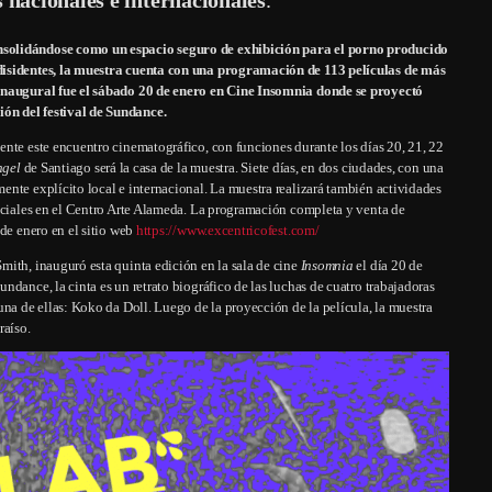
nsolidándose como un espacio seguro de exhibición para el porno producido
disidentes, la muestra cuenta con una programación de 113 películas de más
 inaugural fue el sábado 20 de enero en Cine Insomnia donde se proyectó
ón del festival de Sundance.
nte este encuentro cinematográfico, con funciones durante los días 20, 21, 22
ngel
de Santiago será la casa de la muestra. Siete días, en dos ciudades, con una
nte explícito local e internacional. La muestra realizará también actividades
peciales en el Centro Arte Alameda. La programación completa y venta de
 de enero en el sitio web
https://www.excentricofest.com/
Smith, inauguró esta quinta edición en la sala de cine
Insomnia
el día 20 de
dance, la cinta es un retrato biográfico de las luchas de cuatro trabajadoras
una de ellas: Koko da Doll. Luego de la proyección de la película, la muestra
raíso.