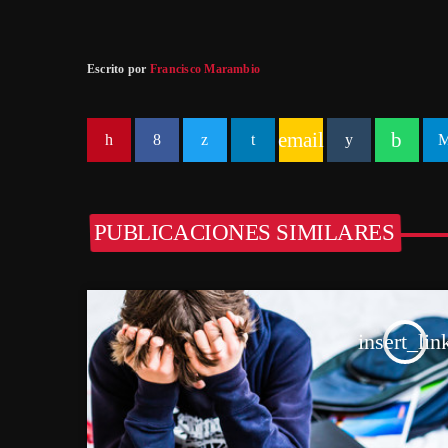
Escrito por
Francisco Marambio
email
PUBLICACIONES SIMILARES
insert_lin