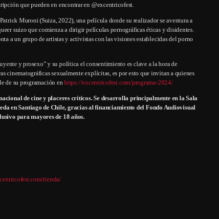
cripción que pueden en encontrar en @excentricofest.
Patrick Muroni (Suiza, 2022), una película donde su realizador se aventura a
eer suizo que comienza a dirigir películas pornográficas éticas y disidentes.
ta a un grupo de artistas y activistas con las visiones establecidas del porno
yente y prosexo” y su política el consentimiento es clave a la hora de
as cinematográficas sexualmente explícitas, es por esto que invitan a quienes
alle de su programación en
https://excentricofest.com/programa-2024/
acional de cine y placeres críticos. Se desarrolla principalmente en la Sala
eda en Santiago de Chile, gracias al financiamiento del Fondo Audiovisual
xclusivo para mayores de 18 años.
xcentricofest.com/tienda/