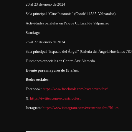
20 al 23 de enero de 2024
Sala principal “Cine Insomnia” (Condell 1585, Valparaíso)
Actividades paralelas en Parque Cultural de Valparaíso
Santiago
25 al 27 de enero de 2024
Sala principal “Espacio del Ángel” (Galería del Ángel, Huérfanos 786
Funciones especiales en Centro Arte Alameda
Evento para mayores de 18 años.
Redes sociales:
Facebook:
https://www.facebook.com/excentrico.fest/
X:
https://twitter.com/excentricofest
Instagram:
https://www.instagram.com/excentrico.fest/?hl=es