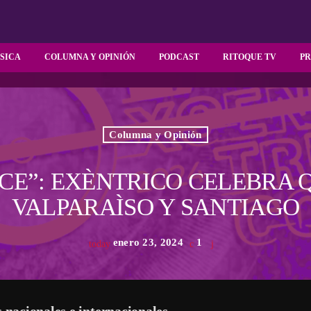
SICA
COLUMNA Y OPINIÓN
PODCAST
RITOQUE TV
P
Columna y Opinión
CE”: EXÈNTRICO CELEBRA 
VALPARAÌSO Y SANTIAGO
enero 23, 2024
1
today
s nacionales e internacionales
.