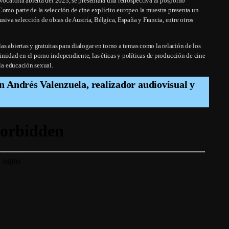
vocatoria abierta del 2023, se presentará una retrospectiva al posporno
Como parte de la selección de cine explícito europeo la muestra presenta un
iva selección de obras de Austria, Bélgica, España y Francia, entre otros
s abiertas y gratuitas para dialogar en torno a temas como la relación de los
imidad en el porno independiente, las éticas y políticas de producción de cine
 la educación sexual.
n Andrés Valenzuela, realizador audiovisual y