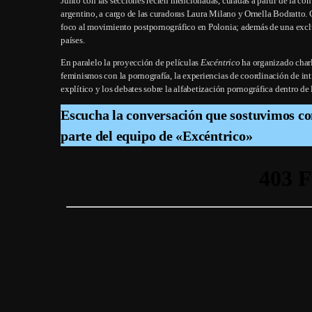
Junto con las secciones recién mencionadas, curadas a partir de la con
argentino, a cargo de las curadoras Laura Milano y Ornella Bodratto. 
foco al movimiento postpornográfico en Polonia; además de una exclus
países.
En paralelo la proyección de películas
Excéntrico
ha organizado charla
feminismos con la pornografía, la experiencias de coordinación de int
explítico y los debates sobre la alfabetización pornográfica dentro de
Escucha la conversación que sostuvimos co
parte del equipo de «Excéntrico»