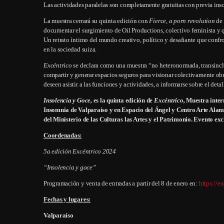
Las actividades paralelas son completamente gratuitas con previa ins
La muestra cerrará su quinta edición con
Fierce, a porn revolution
de 
documentar el surgimiento de Oil Productions, colectivo feminista y qu
Un retrato íntimo del mundo creativo, político y desafiante que confron
en la sociedad suiza.
Excéntrico
se declara como una muestra “no heteronormada, transinclu
compartir y generar espacios seguros para visionar colectivamente obr
deseen asistir a las funciones y actividades, a informarse sobre el det
Insolencia y Goce,
es la quinta edición de
Excéntrico,
Muestra intern
Insomnia de Valparaíso y en Espacio del Ángel y Centro Arte Alam
del Ministerio de las Culturas las Artes y el Patrimonio. Evento e
Coordenadas:
5a edición Excéntrico 2024
“Insolencia y goce”
Programación y venta de entradas a partir del 8 de enero en:
https://e
Fechas y lugares:
Valparaíso