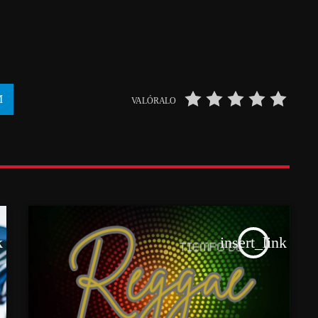
VALÓRALO
k
insert_link