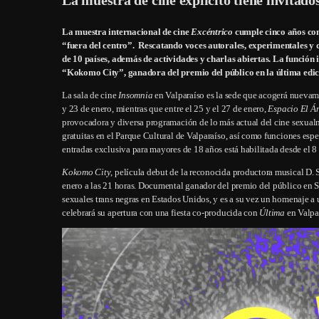
La muestra internacional de cine
Excéntrico
cumple cinco años co
“fuera del centro”. Rescatando voces autorales, experimentales y 
de 10 países, además de actividades y charlas abiertas. La función
“Kokomo City”, ganadora del premio del público en la última edici
La sala de cine
Insomnia
en Valparaíso es la sede que acogerá nuevame
y 23 de enero, mientras que entre el 25 y el 27 de enero,
Espacio
El Á
provocadora y diversa programación de lo más actual del cine sexualme
gratuitas en el Parque Cultural de Valparaíso, así como funciones es
entradas exclusiva para mayores de 18 años está habilitada desde el 8
Kokomo City
, película debut de la reconocida productora musical D. 
enero a las 21 horas. Documental ganador del premio del público en Sun
sexuales trans negras en Estados Unidos, y es a su vez un homenaje a 
celebrará su apertura con una fiesta co-producida con
Última
en Valpa