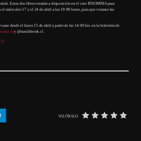
hniuk. Estos dos libros estarán a disposición en el cine INSOMNIA para
 el miércoles 17 y el 24 de abril a las 18:00 horas, para que veamos las
se desde el lunes 15 de abril a partir de las 14:00 hrs. en la boletería de
acine.cl
y @matchbook.cl.
TU5
VALÓRALO