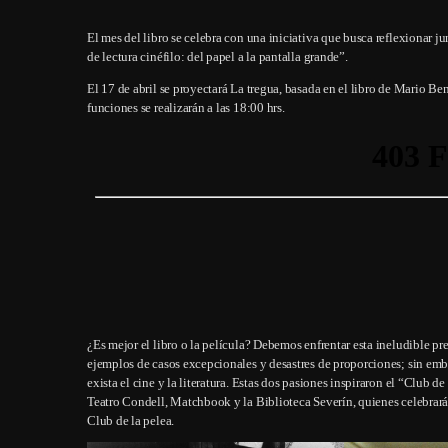
El mes del libro se celebra con una iniciativa que busca reflexionar ju
de lectura cinéfilo: del papel a la pantalla grande”.
El 17 de abril se proyectará La tregua, basada en el libro de Mario Ben
funciones se realizarán a las 18:00 hrs.
¿Es mejor el libro o la película? Debemos enfrentar esta ineludible pr
ejemplos de casos excepcionales y desastres de proporciones; sin em
exista el cine y la literatura. Estas dos pasiones inspiraron el “Club
Teatro Condell, Matchbook y la Biblioteca Severín, quienes celebrarán 
Club de la pelea.