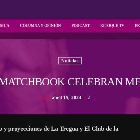
SICA
COLUMNA Y OPINIÓN
PODCAST
RITOQUE TV
P
Noticias
 MATCHBOOK CELEBRAN ME
abril 15, 2024
2
today
lo y proyecciones de La Tregua y El Club de la