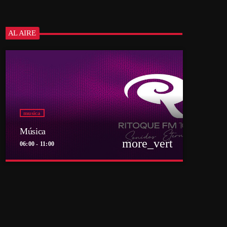
AL AIRE
musica
Música
more_vert
06:00 - 11:00
close
Música
Por el equipo Ritoque FM
Música