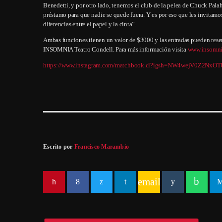
Benedetti, y por otro lado, tenemos el club de la pelea de Chuck Pala
préstamo para que nadie se quede fuera. Y es por eso que les invitamos
diferencias entre el papel y la cinta”.
Ambas funciones tienen un valor de $3000 y las entradas pueden reservar
INSOMNIA Teatro Condell. Para más información visita
www.insomni
https://www.instagram.com/matchbook.cl?igsh=NW4wejV0Z2NxO
Escrito por
Francisco Marambio
email