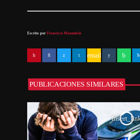
Escrito por
Francisco Marambio
email
PUBLICACIONES SIMILARES
insert_lin