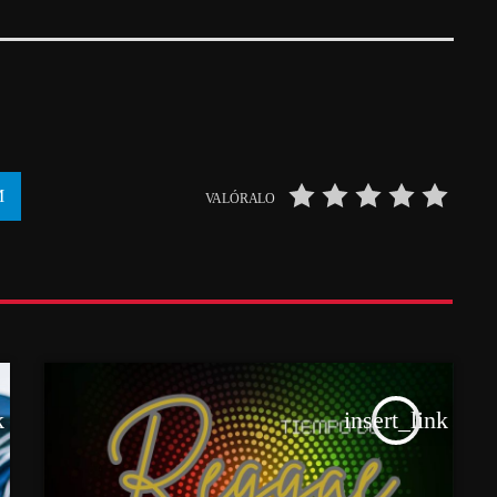
VALÓRALO
k
insert_link