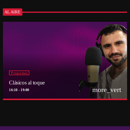
AL AIRE
Programas
Clásicos al toque
more_vert
16:10 - 19:00
close
Clásicos al toque
Presentado por Diego Bravo
Abrimos la barra de Ritoque FM de lunes a viernes para recibir pedidos,