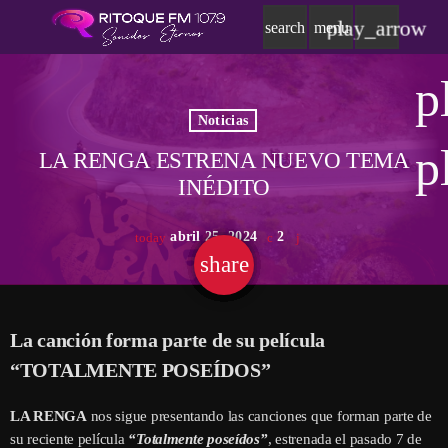
play_arrow
search
menu
p
Noticias
p
LA RENGA ESTRENA NUEVO TEMA
INÉDITO
abril 25, 2024
2
today
share
email
La canción forma parte de su película
“TOTALMENTE POSEÍDOS”
LA RENGA
nos sigue presentando las canciones que forman parte de
su reciente película
“Totalmente poseídos”
, estrenada el pasado 7 de