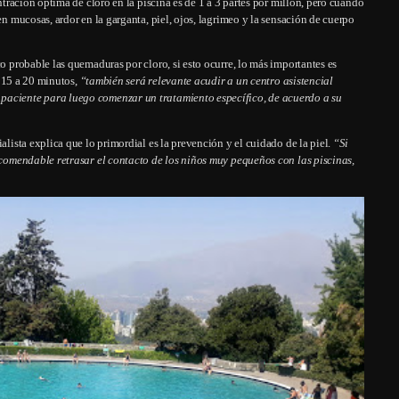
entración óptima de cloro en la piscina es de 1 a 3 partes por millón, pero cuando
en mucosas, ardor en la garganta, piel, ojos, lagrimeo y la sensación de cuerpo
co probable las quemaduras por cloro, si esto ocurre, lo más importantes es
or 15 a 20 minutos,
“también será relevante acudir a un centro asistencial
 paciente para luego comenzar un tratamiento específico, de acuerdo a su
alista explica que lo primordial es la prevención y el cuidado de la piel.
“Si
recomendable retrasar el contacto de los niños muy pequeños con las piscinas,