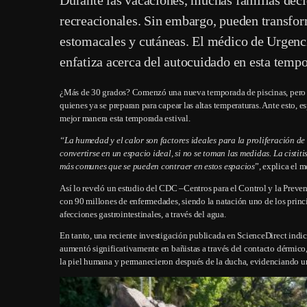
recreacionales. Sin embargo, pueden transf
estomacales y cutáneas. El médico de Urgenci
enfatiza acerca del autocuidado en esta temp
¿Más de 30 grados? Comenzó una nueva temporada de piscinas, pero esta
quienes ya se preparan para capear las altas temperaturas. Ante esto, 
mejor manera esta temporada estival.
“La humedad y el calor son factores ideales para la proliferación de
convertirse en un espacio ideal, si no se toman las medidas. La cistitis
más comunes que se pueden contraer en estos espacios
”, explica el 
Así lo reveló un estudio del CDC –Centros para el Control y la Preven
con 90 millones de enfermedades, siendo la natación uno de los principa
afecciones gastrointestinales, a través del agua.
En tanto, una reciente investigación publicada en ScienceDirect indicó
aumentó significativamente en bañistas a través del contacto dérmico,
la piel humana y permanecieron después de la ducha, evidenciando un a