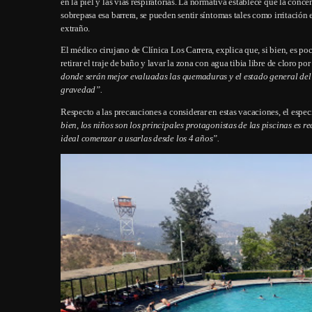
en la piel y las vías respiratorias. La normativa establece que la conc
sobrepasa esa barrera, se pueden sentir síntomas tales como irritación 
extraño.
El médico cirujano de Clínica Los Carrera, explica que, si bien, es po
retirar el traje de baño y lavar la zona con agua tibia libre de cloro p
donde serán mejor evaluadas las quemaduras y el estado general del
gravedad”.
Respecto a las precauciones a considerar en estas vacaciones, el especi
bien, los niños son los principales protagonistas de las piscinas es 
ideal comenzar a usarlas desde los 4 años”.