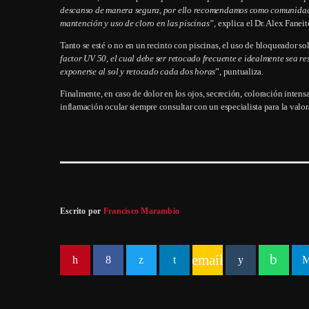
descanso de manera segura, por ello recomendamos como comunidad 
mantención y uso de cloro en las piscinas”,
explica el Dr. Alex Faneit
Tanto se esté o no en un recinto con piscinas, el uso de bloqueador sol
factor UV 50, el cual debe ser retocado frecuente e idealmente sea re
exponerse al sol y retocado cada dos horas
”, puntualiza.
Finalmente, en caso de dolor en los ojos, secreción, coloración inten
inflamación ocular siempre consultar con un especialista para la val
Escrito por
Francisco Marambio
email