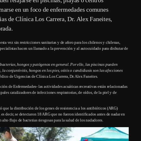
ormarse en un foco de enfermedades comunes
as de Clínica Los Carrera, Dr. Alex Faneites,
orada.
 vez sin restricciones sanitarias y de aforo para los chilenos y chilenas,
especialistas hacen un llamado a la prevención y al autocuidado para disfrutar de
 bacterias, hongos y patógenos en general. Por ello, las piscinas pueden
, la conjuntivitis, hongos en los pies, otitis o candidiasis son las afecciones
médico de Urgencias de Clínica Los Carrera, Dr. Alex Faneites.
ción de Enfermedades- las actividades acuáticas recreativas están relacionadas
les catalizadores de infecciones respiratorias, de oídos, de la piel y de
 que la distribución de los genes de resistencia a los antibióticos (ARG)
 es decir, se detectaron 18 ARG que no fueron identificados antes de nadar en
lto flujo de bacterias riesgosas para la salud de los nadadores.