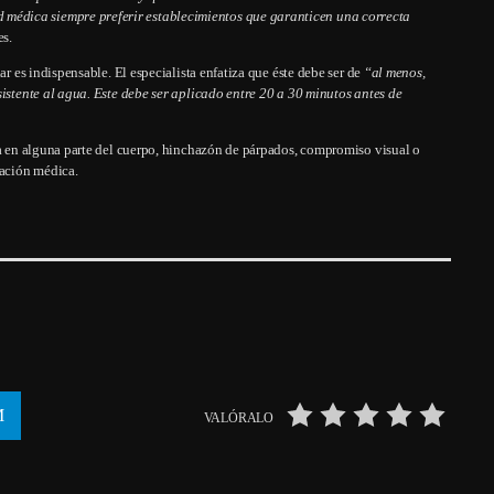
médica siempre preferir establecimientos que garanticen una correcta
es.
ar es indispensable. El especialista enfatiza que éste debe ser de
“al menos,
sistente al agua. Este debe ser aplicado entre 20 a 30 minutos antes de
sa en alguna parte del cuerpo, hinchazón de párpados, compromiso visual o
oración médica.
VALÓRALO