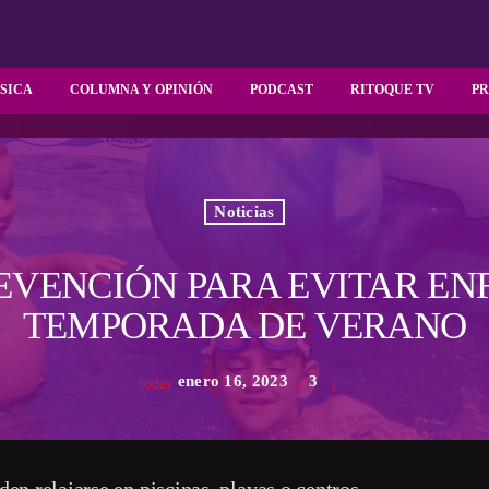
SICA
COLUMNA Y OPINIÓN
PODCAST
RITOQUE TV
P
Noticias
EVENCIÓN PARA EVITAR E
TEMPORADA DE VERANO
enero 16, 2023
3
today
en relajarse en piscinas, playas o centros