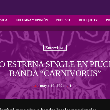
SICA
COLUMNA Y OPINIÓN
PODCAST
RITOQUE TV
P
Entrevistas
 ESTRENA SINGLE EN PIUCH
BANDA “CARNIVORUS”
mayo 10, 2024
1
today
estival que reúne a bandas locales y nacionales.