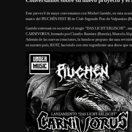
Este jueves 9 de mayo conversamos con Michel Garrido, en esta ocasió
marco del PIUCHÉN FEST III en Club Segundo Piso de Valparaíso (Br
Garrido estrenará en sociedad el single “DAS LICHT ERLISCHT”, mat
CARNIVORUS, formado por Claudio Ramírez (Batería), Marcelo Alquint
Además de las nuevas creaciones, la banda se propuso dar una revisión
en nuestro país, RUST, haciendo con este ingrediente una show que no 