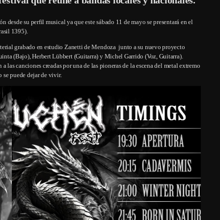
n desde su perfil musical ya que este sábado 11 de mayo se presentará en el
asil 1395).
erial grabado en estudio Zanetti de Mendoza junto a su nuevo proyecto
a (Bajo), Herbert Lübbert (Guitarra) y Michel Garrido (Voz, Guitarra).
 a las canciones creadas por una de las pioneras de la escena del metal extremo
se puede dejar de vivir.