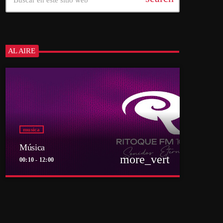
AL AIRE
musica
Música
more_vert
00:10 - 12:00
close
Música
Por el equipo Ritoque FM