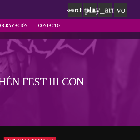
play_arrow
volum
search
menu
ROGRAMACIÓN
CONTACTO
ÉN FEST III CON