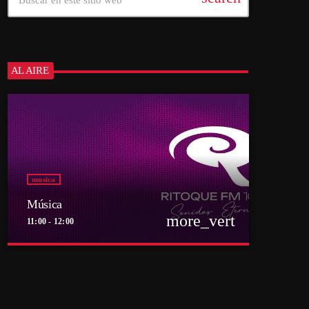
AL AIRE
musica
Música
more_vert
11:00 - 12:00
close
Música
Por el equipo Ritoque FM