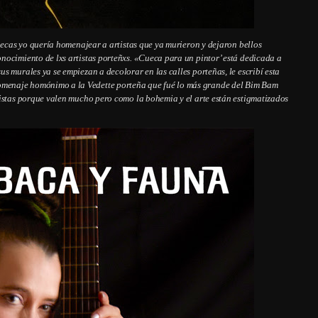
uecas yo quería homenajear a artistas que ya murieron y dejaron bellos
nocimiento de lxs artistas porteñxs. «Cueca para un pintor’ está dedicada a
s murales ya se empiezan a decolorar en las calles porteñas, le escribí esta
omenaje homónimo a la Vedette porteña que fué lo más grande del Bim Bam
tistas porque valen mucho pero como la bohemia y el arte están estigmatizados