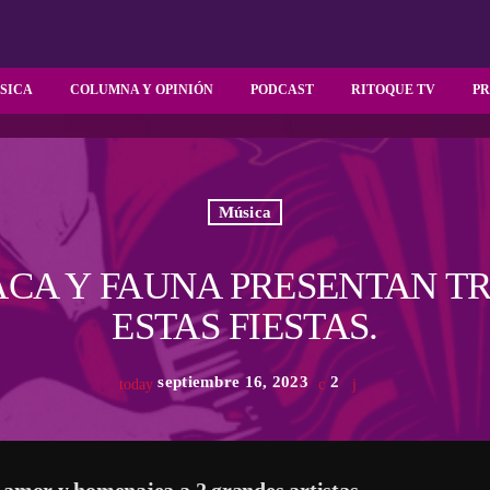
SICA
COLUMNA Y OPINIÓN
PODCAST
RITOQUE TV
P
Música
CA Y FAUNA PRESENTAN T
ESTAS FIESTAS.
septiembre 16, 2023
2
today
l amor y homenajea a 2 grandes artistas