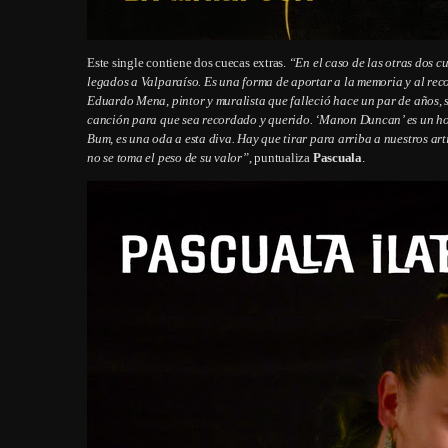
Este single contiene dos cuecas extras.
“En el caso de las otras dos c
legados a Valparaíso. Es una forma de aportar a la memoria y al reco
Eduardo Mena, pintor y muralista que falleció hace un par de años, su
canción para que sea recordado y querido. ‘Manon Duncan’ es un h
Bum, es una oda a esta diva. Hay que tirar para arriba a nuestros ar
no se toma el peso de su valor”
, puntualiza
Pascuala
.