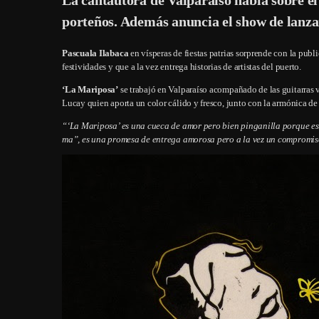
porteños. Además anuncia el show de lanz
Pascuala Ilabaca
en vísperas de fiestas patrias sorprende con la publ
festividades y que a la vez entrega historias de artistas del puerto.
‘La Mariposa’
se trabajó en Valparaíso acompañado de las guitarras
Lucay quien aporta un color cálido y fresco, junto con la armónica 
“‘La Mariposa’ es una cueca de amor pero bien pinganilla porque es
ma”, es una promesa de entrega amorosa pero a la vez un comprom