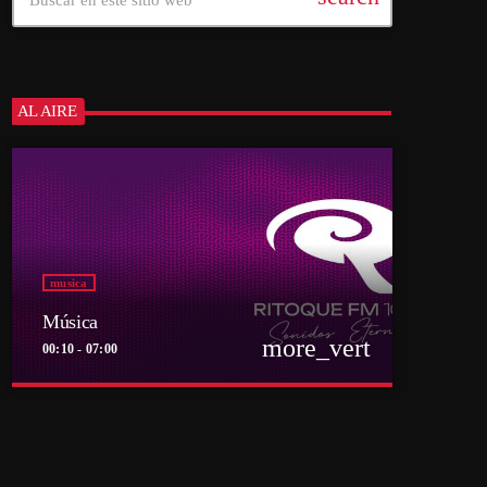
AL AIRE
musica
Música
more_vert
00:10 - 07:00
close
Música
Por el equipo Ritoque FM