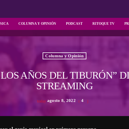
SICA
COLUMNA Y OPINIÓN
PODCAST
RITOQUE TV
P
Columna y Opinión
 LOS AÑOS DEL TIBURÓN” D
STREAMING
agosto 8, 2022
4
today
ocer al genio musical en primera persona.