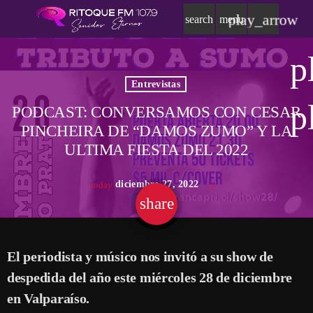
play_arrow
search
menu
p
Entrevistas
p
PODCAST: CONVERSAMOS CON CESAR
PINCHEIRA DE “DAMOS ZUMO” Y LA
ULTIMA FIESTA DEL 2022
diciembre 27, 2022
today
share
email
El periodista y músico nos invitó a su show de
despedida del año este miércoles 28 de diciembre
en Valparaíso.