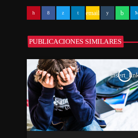
email
PUBLICACIONES SIMILARES
insert_lin