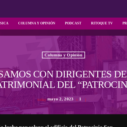
SICA
COLUMNA Y OPINIÓN
PODCAST
RITOQUE TV
P
Columna y Opinión
SAMOS CON DIRIGENTES DE
ATRIMONIAL DEL “PATROCINI
mayo 2, 2023
1
today
 lucha por salvar el edificio del Patrocinio San