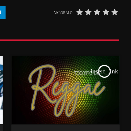
VALÓRALO
k
insert_link