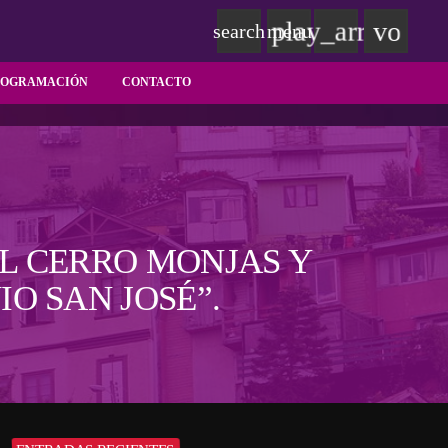
play_arrow
volum
search
menu
ROGRAMACIÓN
CONTACTO
L CERRO MONJAS Y
O SAN JOSÉ”.