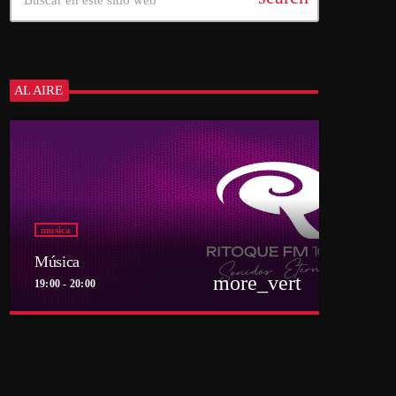
AL AIRE
musica
Música
more_vert
19:00 - 20:00
close
Música
Por el equipo Ritoque FM