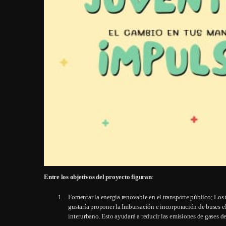
Entre los objetivos del proyecto figuran
:
Fomentar la energía renovable en el transporte público; Los t
gustaría proponer la Imbursación e incorporación de buses el
interurbano. Esto ayudará a reducir las emisiones de gases de