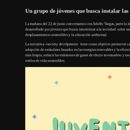
Un grupo de jóvenes que busca instalar las
La mañana del 22 de junio conversamos con Adolfo Vargas, parte la i
desarrollado por jóvenes que busca interiorizar a la sociedad sobre m
desplazamientos sostenibles y la educación ambiental.
La iniciativa «society develpment» tiene como objetivo promover cam
adopción de estándares basados ​​en las energías renovables y la eficie
más limpio, reducir las emisiones de gases de efecto invernadero y m
estilos de vida sostenibles.