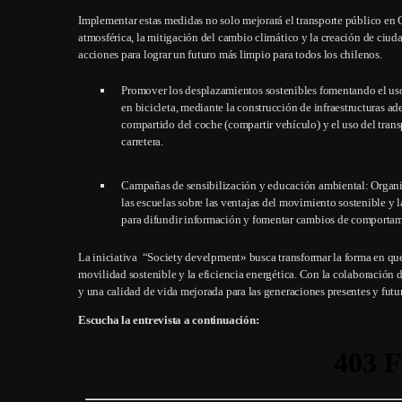
Implementar estas medidas no solo mejorará el transporte público en 
atmosférica, la mitigación del cambio climático y la creación de ciu
acciones para lograr un futuro más limpio para todos los chilenos.
Promover los desplazamientos sostenibles fomentando el uso
en bicicleta, mediante la construcción de infraestructuras a
compartido del coche (compartir vehículo) y el uso del trans
carretera.
Campañas de sensibilización y educación ambiental: Organiz
las escuelas sobre las ventajas del movimiento sostenible y la
para difundir información y fomentar cambios de comportam
La iniciativa “Society develpment» busca transformar la forma en que
movilidad sostenible y la eficiencia energética. Con la colaboración 
y una calidad de vida mejorada para las generaciones presentes y futur
Escucha la entrevista a continuación: