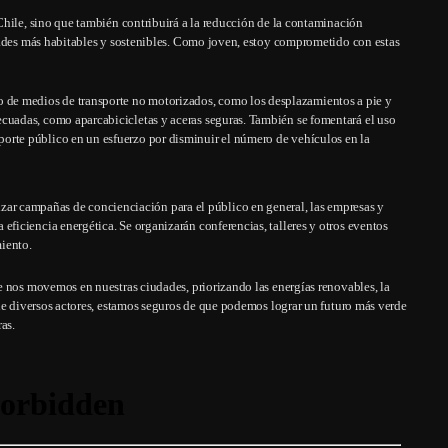
Chile, sino que también contribuirá a la reducción de la contaminación
dades más habitables y sostenibles. Como joven, estoy comprometido con estas
 de medios de transporte no motorizados, como los desplazamientos a pie y
decuadas, como aparcabicicletas y aceras seguras. También se fomentará el uso
porte público en un esfuerzo por disminuir el número de vehículos en la
ar campañas de concienciación para el público en general, las empresas y
 eficiencia energética. Se organizarán conferencias, talleres y otros eventos
iento.
 nos movemos en nuestras ciudades, priorizando las energías renovables, la
de diversos actores, estamos seguros de que podemos lograr un futuro más verde
as.