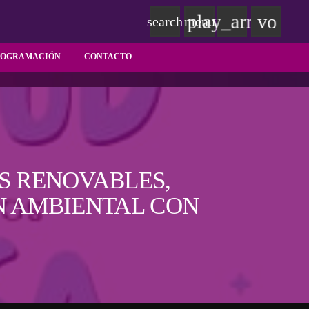
play_arrow
volum
search
menu
ROGRAMACIÓN
CONTACTO
S RENOVABLES,
N AMBIENTAL CON