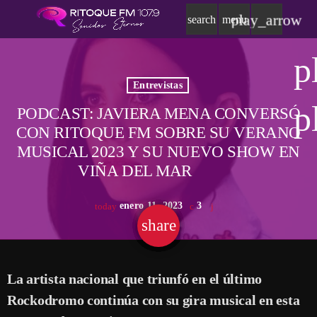
play_arrow
search
menu
p
Entrevistas
p
PODCAST: JAVIERA MENA CONVERSÓ
CON RITOQUE FM SOBRE SU VERANO
MUSICAL 2023 Y SU NUEVO SHOW EN
VIÑA DEL MAR
enero 11, 2023
3
today
share
email
La artista nacional que triunfó en el último
Rockodromo continúa con su gira musical en esta