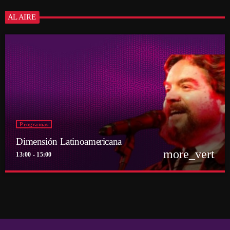
AL AIRE
Programas
Dimensión Latinoamericana
more_vert
13:00 - 15:00
close
Dimensión Latinoamericana
Con Thelmo Aguilar
Los sonidos de un continente en la voz de su histórico conductor Thelmo
Aguilar