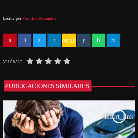
Escrito por
Francisco Marambio
email
VALÓRALO
PUBLICACIONES SIMILARES
insert_link