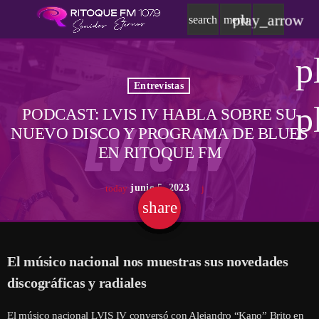
play_arrow
search
menu
p
Entrevistas
p
PODCAST: LVIS IV HABLA SOBRE SU
NUEVO DISCO Y PROGRAMA DE BLUES
EN RITOQUE FM
junio 5, 2023
today
share
email
El músico nacional nos muestras sus novedades
discográficas y radiales
El músico nacional LVIS IV conversó con Alejandro “Kano” Brito en