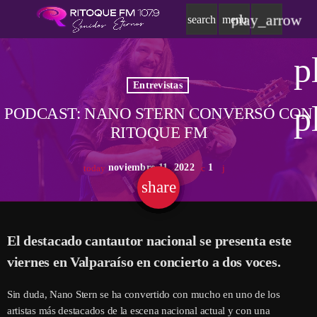
play_arrow
search
menu
p
Entrevistas
p
PODCAST: NANO STERN CONVERSÓ CON
RITOQUE FM
noviembre 11, 2022
1
today
share
email
El destacado cantautor nacional se presenta este
viernes en Valparaíso en concierto a dos voces.
Sin duda, Nano Stern se ha convertido con mucho en uno de los
artistas más destacados de la escena nacional actual y con una