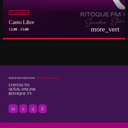
Programas
Canto Libre
more_vert
12:00 - 15:00
close
Canto Libre
Conducido por Sergio Figueroa
El canto con sentido y razón de los pueblos al sur del Río Bravo
IMPLEMENTADO POR
LOCUTORDEMARCA
CONTACTO
SEÑAL ONLINE
RITOQUE TV