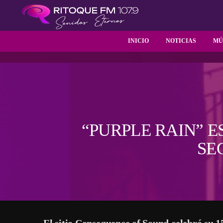
INICIO
NOTICIAS
MÚ
“PURPLE RAIN” E
SE
El sitio Consequence of Sound celebró su 15