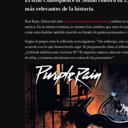
más relevantes de la historia
.
Ben Kaye, Editor del sitio
www.consequenceofsound.net
, celebró en 
música. En la misma columna, se narraron los cambios que entre los pro
como estos habían también movido su listado de gustos personales y v
Según el propio sitio la reflexión es la siguiente
“
Sin embargo, una co
acuerdo con lo que hemos hecho aquí. Te preguntarás cómo el álbum 
¿O dónde diablos está el artista W? Ni siquiera vamos a discutir co
de ellas, y tomamos decisiones en contra de las personales”.