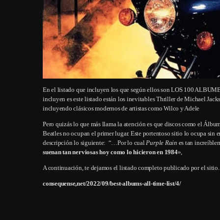
En el listado que incluyen los que según ellos son LOS 100 ALB
incluyen es este listado están los inevitables Thriller de Michael Jack
incluyendo clásicos modernos de artistas como Wilco y Adele
Pero quizás lo que más llama la atención es que discos como el Álb
Beatles no ocupan el primer lugar. Este portentoso sitio lo ocupa sin 
descripción lo siguiente: “…Por lo cual
Purple Rain
es tan increíble
suenan tan nerviosas hoy como lo hicieron en 1984
»,
A continuación, te dejamos el listado completo publicado por el sitio.
consequense,net/2022/09/best-albums-all-time-list/4/