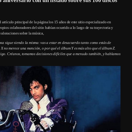
el artículo principal de la página los 15 años de este sitio especializado en
pios colaboradores del sitio habían ocurrido a lo largo de su trayectoria y
aloraciones sobre la música,
sa sigue siendo la misma: vas a estar en desacuerdo tanto como estás de
X no merece una mención, o por qué el álbum Y es más alto que el álbum Z.
ntigo. Créanos, tomamos decisiones difíciles que a menudo también, y hablamos