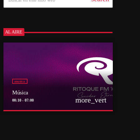
AL AIRE
musica
Música
more_vert
00:10 - 07:00
close
Música
Por el equipo Ritoque FM