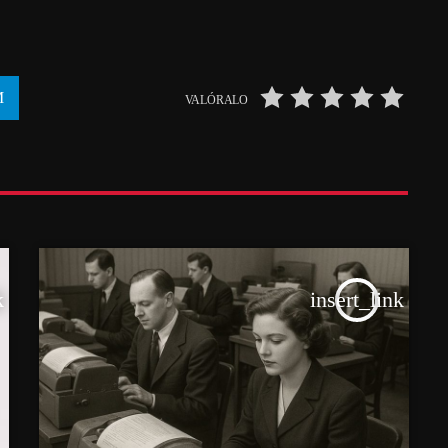
VALÓRALO
k
insert_link