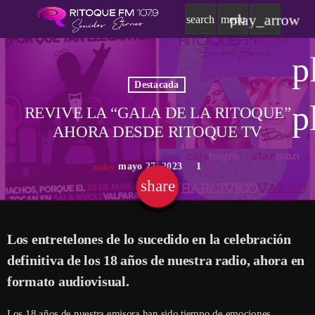
play_arrow
search
menu
p
Destacada
p
REVIVE LA “GALA DE LA RITOQUE”
AHORA DESDE RITOQUE TV
mayo 27, 2023
1
today
share
email
Los entretelones de lo sucedido en la celebración
definitiva de los 18 años de nuestra radio, ahora en
formato audiovisual.
Los 18 años de nuestra emisora han sido tiempo de emociones