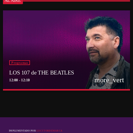
AL AIRE
Programas
LOS 107 de THE BEATLES
more_vert
12:00 - 12:10
close
LOS 107 de THE BEATLES
Presentado por Ronald Smith
Exploremos juntos una nueva galaxia dentro del basto universo de los
Beatles
IMPLEMENTADO POR
LOCUTORDEMARCA