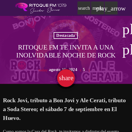
play_arrow
search
menu
p
Destacada
p
RITOQUE FM TE INVITA A UNA
INOLVIDABLE NOCHE DE ROCK
agosto 15, 2024
5
today
share
email
Rock Jovi, tributo a Bon Jovi y Ale Cerati, tributo
a Soda Stereo; el sábado 7 de septiembre en El
Huevo.
Como somos la Casa del Rock, te invitamos a disfrutar del evento