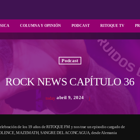
SICA
COLUMNA Y OPINIÓN
PODCAST
RITOQUE TV
P
Podcast
ROCK NEWS CAPÍTULO 36
abril 9, 2024
today
elebración de los 19 años de RITOQUE FM y nos trae un episodio cargado de
ucha a VIOLENCE, MAZEMATH, SANGRE DEL ACONCAGUA, desde Alemania