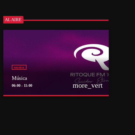
AL AIRE
musica
Música
more_vert
06:00 - 11:00
close
Música
Por el equipo Ritoque FM
Música