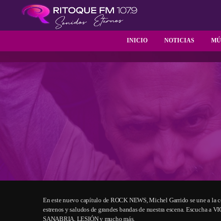
INICIO
NOTICIAS
MÚ
En este nuevo capítulo de ROCK NEWS, Michel Garrido se une a la c
estrenos y saludos de grandes bandas de nuestra escena. Esc
SANABRIA, LESIÓN y mucho más.