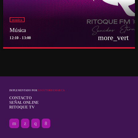
musica
Música
more_vert
12:10 - 13:00
close
Música
Por el equipo Ritoque FM
Música
IMPLEMENTADO POR
LOCUTORDEMARCA
CONTACTO
SEÑAL ONLINE
RITOQUE TV