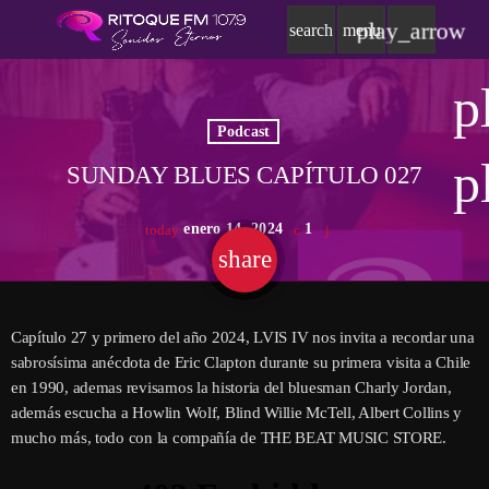
play_arrow
search
menu
p
Podcast
p
SUNDAY BLUES CAPÍTULO 027
enero 14, 2024
1
today
share
email
Capítulo 27 y primero del año 2024, LVIS IV nos invita a recordar una
sabrosísima anécdota de Eric Clapton durante su primera visita a Chile
en 1990, ademas revisamos la historia del bluesman Charly Jordan,
además escucha a Howlin Wolf, Blind Willie McTell, Albert Collins y
mucho más, todo con la compañía de THE BEAT MUSIC STORE.