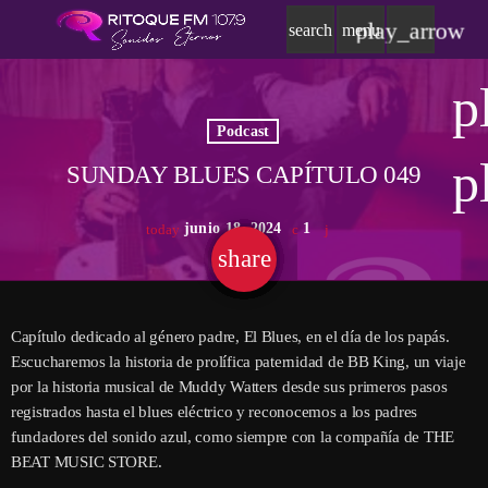
play_arrow
search
menu
p
Podcast
p
SUNDAY BLUES CAPÍTULO 049
junio 18, 2024
1
today
share
email
Capítulo dedicado al género padre, El Blues, en el día de los papás.
Escucharemos la historia de prolífica paternidad de BB King, un viaje
por la historia musical de Muddy Watters desde sus primeros pasos
registrados hasta el blues eléctrico y reconocemos a los padres
fundadores del sonido azul, como siempre con la compañía de THE
BEAT MUSIC STORE.