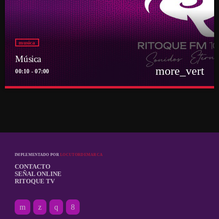
musica
Música
more_vert
00:10 - 07:00
close
Música
Por el equipo Ritoque FM
Música
IMPLEMENTADO POR
LOCUTORDEMARCA
CONTACTO
SEÑAL ONLINE
RITOQUE TV