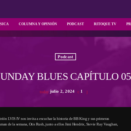
SICA
COLUMNA Y OPINIÓN
PODCAST
RITOQUE TV
P
Podcast
SUNDAY BLUES CAPÍTULO 05
julio 2, 2024
1
today
ón LVIS IV nos invita a escuchar la historia de BB King y sus primeras
sman de la semana, Otis Rush, junto a ellos Jimi Hendrix, Stevie Ray Vaughan,