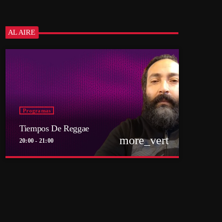
AL AIRE
Programas
Tiempos De Reggae
more_vert
20:00 - 21:00
close
Tiempos De Reggae
Conducido por Sebastián Lindemann
El reggae en toda su dimensión: cultura, raíces e
influencia