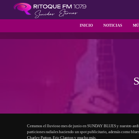
INICIO
NOTICIAS
MÚ
Cerramos el lluvioso mes de junio en SUNDAY BLUES y nuestro anfitri
particiones radiales haciendo un spot publicitario, además como blue
Charley Patton, Eric Clapton y mucho más.