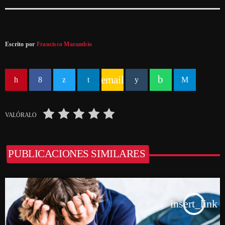
Escrito por
Francisco Marambio
email
VALÓRALO
PUBLICACIONES SIMILARES
insert_link