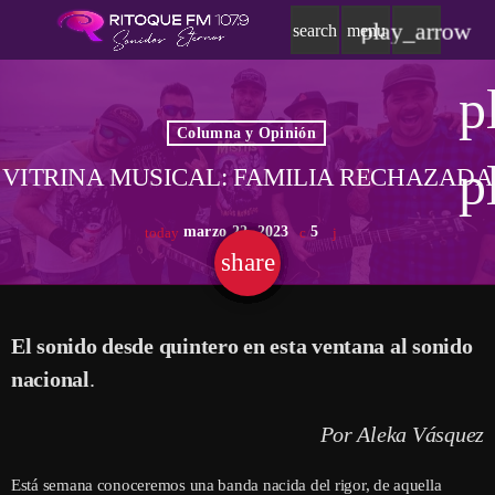
play_arrow
search
menu
p
Columna y Opinión
p
VITRINA MUSICAL: FAMILIA RECHAZADA
marzo 22, 2023
5
today
share
email
El sonido desde quintero en esta ventana al sonido
nacional
.
Por Aleka Vásquez
Está semana conoceremos una banda nacida del rigor, de aquella