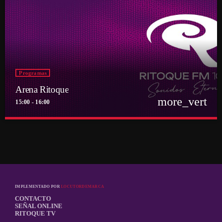
Programas
Arena Ritoque
more_vert
15:00 - 16:00
close
Arena Ritoque
Por el equipo Ritoque FM
La música se vive en directo. De lunes a domingo
IMPLEMENTADO POR
LOCUTORDEMARCA
CONTACTO
SEÑAL ONLINE
RITOQUE TV