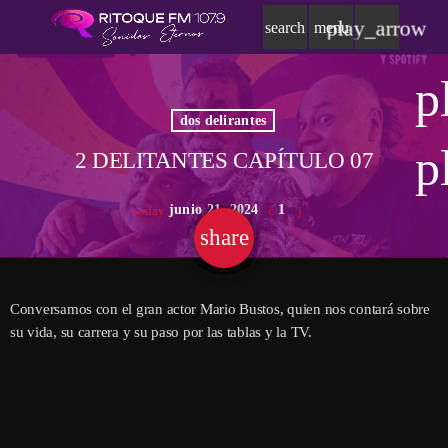
play_arrow
search
menu
p
dos delirantes
p
2 DELITANTES CAPÍTULO 07
junio 21, 2024
1
today
share
email
Conversamos con el gran actor Mario Bustos, quien nos contará sobre
su vida, su carrera y su paso por las tablas y la TV.